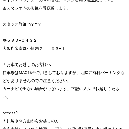
⚠️スタジオ内の換気を徹底致します。
:
スタジオ詳細??????.
:
〠５９０−０４３２
大阪府泉南郡小垣内２丁目５３−１
:
＊お車でお越しのお客様へ
駐車場はMAX15台ご用意しておりますが、近隣に有料パーキングな
どがありませんのでご注意ください。
カーナビで出ない場合がございます。下記の方法でお越しくださ
い。
:
access?.
＊貝塚水間方面からお越しの方
南海大浦口バス停を検索して頂き、小垣内郵便局を少し過ぎました