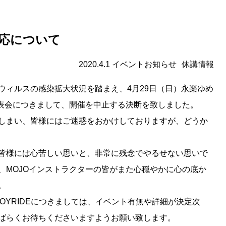
応について
2020.4.1
イベント
お知らせ
休講情報
ウィルスの感染拡大状況を踏まえ、
4
月
29
日（日）永楽ゆめ
表会につきまして、開催を中止する決断を致しました。
しまい、皆様にはご迷惑をおかけしておりますが、どうか
皆様には心苦しい思いと、非常に残念でやるせない思いで
、
MOJO
インストラクターの皆がまた心穏やかに心の底か
。
JOYRIDE
につきましては、イベント有無や詳細が決定次
ばらくお待ちくださいますようお願い致します。