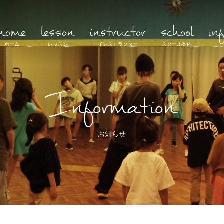
home
lesson
instructor
school
in
ホーム
レッスン
インストラクター
スクール案内
Information
お知らせ