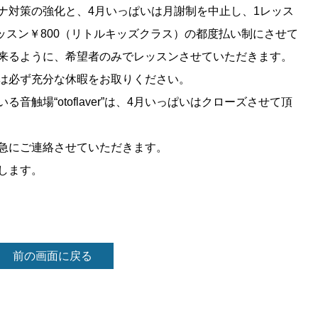
ナ対策の強化と、
4
月いっぱいは月謝制を中止し、
1
レッス
ッスン￥
800
（リトルキッズクラス）の都度払い制にさせて
来るように、希望者のみでレッスンさせていただきます。
は必ず充分な休暇をお取りください。
いる音触場
“otoflaver”
は、
4
月いっぱいはクローズさせて頂
急にご連絡させていただきます。
します。
前の画面に戻る