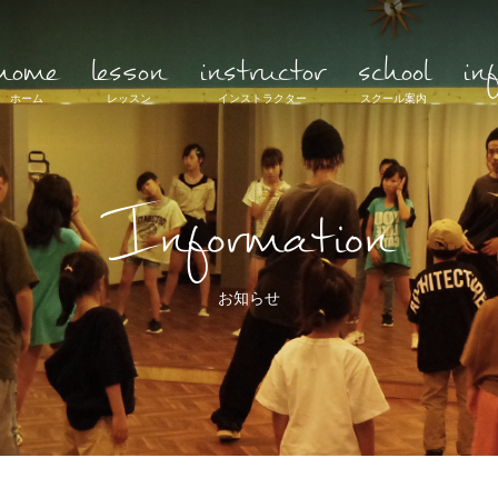
home
lesson
instructor
school
in
ホーム
レッスン
インストラクター
スクール案内
Information
お知らせ